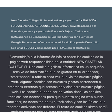
New Castelar College S.L. ha realizado el proyecto de “INSTALACIÓN
FOTOVOLTAICA DE AUTOCONSUMO DE 60 Kw”, proyecto acogido a la
línea de ayudas a proyectos de Economía Baja en Carbono, en
Instalaciones de Generación de Energía Eléctrica con Fuentes de
Energía Renovable, cofinanciada por el Fondo Europeo de Desarrollo
Regional (FEDER) y gestionada por el IDAE, con el objetivo de
conseguir una economía más limpia y sostenible, con una
Bienvenida/o a la información básica sobre las cookies de la
subvención de 30.245,63€. Con una potencia instalada de 60kW, la
página web responsabilidad de la entidad: NEW CASTELAR
comunidad educativa de New Castelar ahorra al planeta 34,79
COLLEGE SL Una cookie o galleta informática es un pequeño
toneladas de CO2 al año, lo que equivale a recorrer 116.677 km en coche
archivo de información que se guarda en tu ordenador,
o plantar 116 árboles al año.
“smartphone” o tableta cada vez que visitas nuestra página
web. Algunas cookies son nuestras y otras pertenecen a
empresas externas que prestan servicios para nuestra página
web. Las cookies pueden ser de varios tipos: las cookies
técnicas son necesarias para que nuestra página web pueda
funcionar, no necesitan de tu autorización y son las únicas que
tenemos activadas por defecto. El resto de cookies sirven para
mejorar nuestra página, para personalizarla en base a tus