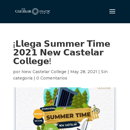
¡𝗟𝗹𝗲𝗴𝗮 𝗦𝘂𝗺𝗺𝗲𝗿 𝗧𝗶𝗺𝗲
𝟮𝟬𝟮𝟭 𝗡𝗲𝘄 𝗖𝗮𝘀𝘁𝗲𝗹𝗮𝗿
𝗖𝗼𝗹𝗹𝗲𝗴𝗲!
por
New Castelar College
|
May 28, 2021
|
Sin
categoría
|
0 Comentarios