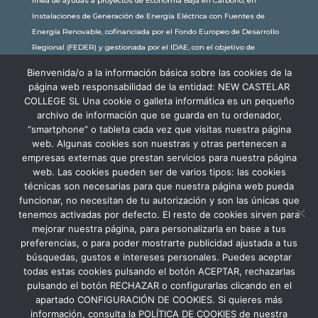
línea de ayudas a proyectos de Economía Baja en Carbono, en
Instalaciones de Generación de Energía Eléctrica con Fuentes de
Energía Renovable, cofinanciada por el Fondo Europeo de Desarrollo
Regional (FEDER) y gestionada por el IDAE, con el objetivo de
conseguir una economía más limpia y sostenible, con una
Bienvenida/o a la información básica sobre las cookies de la
subvención de 30.245,63€. Con una potencia instalada de 60kW, la
página web responsabilidad de la entidad: NEW CASTELAR
comunidad educativa de New Castelar ahorra al planeta 34,79
COLLEGE SL Una cookie o galleta informática es un pequeño
toneladas de CO2 al año, lo que equivale a recorrer 116.677 km en coche
archivo de información que se guarda en tu ordenador,
o plantar 116 árboles al año.
“smartphone” o tableta cada vez que visitas nuestra página
web. Algunas cookies son nuestras y otras pertenecen a
empresas externas que prestan servicios para nuestra página
web. Las cookies pueden ser de varios tipos: las cookies
técnicas son necesarias para que nuestra página web pueda
funcionar, no necesitan de tu autorización y son las únicas que
tenemos activadas por defecto. El resto de cookies sirven para
mejorar nuestra página, para personalizarla en base a tus
preferencias, o para poder mostrarte publicidad ajustada a tus
búsquedas, gustos e intereses personales. Puedes aceptar
todas estas cookies pulsando el botón ACEPTAR, rechazarlas
pulsando el botón RECHAZAR o configurarlas clicando en el
apartado CONFIGURACIÓN DE COOKIES. Si quieres más
información, consulta la POLÍTICA DE COOKIES de nuestra