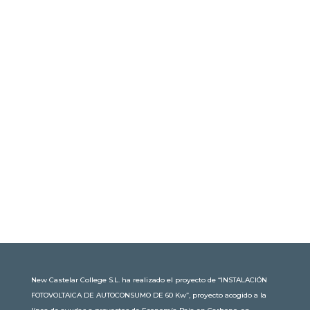
New Castelar College S.L. ha realizado el proyecto de “INSTALACIÓN
FOTOVOLTAICA DE AUTOCONSUMO DE 60 Kw”, proyecto acogido a la