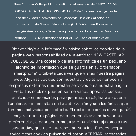
New Castelar College S.L. ha realizado el proyecto de “INSTALACIÓN
FOTOVOLTAICA DE AUTOCONSUMO DE 60 Kw”, proyecto acogido a la
línea de ayudas a proyectos de Economía Baja en Carbono, en
Instalaciones de Generación de Energía Eléctrica con Fuentes de
Energía Renovable, cofinanciada por el Fondo Europeo de Desarrollo
Regional (FEDER) y gestionada por el IDAE, con el objetivo de
conseguir una economía más limpia y sostenible, con una
Bienvenida/o a la información básica sobre las cookies de la
subvención de 30.245,63€. Con una potencia instalada de 60kW, la
página web responsabilidad de la entidad: NEW CASTELAR
comunidad educativa de New Castelar ahorra al planeta 34,79
COLLEGE SL Una cookie o galleta informática es un pequeño
toneladas de CO2 al año, lo que equivale a recorrer 116.677 km en coche
archivo de información que se guarda en tu ordenador,
o plantar 116 árboles al año.
“smartphone” o tableta cada vez que visitas nuestra página
web. Algunas cookies son nuestras y otras pertenecen a
empresas externas que prestan servicios para nuestra página
web. Las cookies pueden ser de varios tipos: las cookies
técnicas son necesarias para que nuestra página web pueda
funcionar, no necesitan de tu autorización y son las únicas que
tenemos activadas por defecto. El resto de cookies sirven para
mejorar nuestra página, para personalizarla en base a tus
preferencias, o para poder mostrarte publicidad ajustada a tus
búsquedas, gustos e intereses personales. Puedes aceptar
todas estas cookies pulsando el botón ACEPTAR, rechazarlas