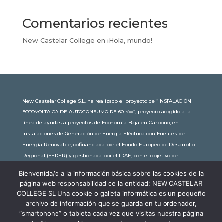
Comentarios recientes
New Castelar College
en
¡Hola, mundo!
New Castelar College S.L. ha realizado el proyecto de “INSTALACIÓN
FOTOVOLTAICA DE AUTOCONSUMO DE 60 Kw”, proyecto acogido a la
línea de ayudas a proyectos de Economía Baja en Carbono, en
Instalaciones de Generación de Energía Eléctrica con Fuentes de
Energía Renovable, cofinanciada por el Fondo Europeo de Desarrollo
Regional (FEDER) y gestionada por el IDAE, con el objetivo de
conseguir una economía más limpia y sostenible, con una
Bienvenida/o a la información básica sobre las cookies de la
subvención de 30.245,63€. Con una potencia instalada de 60kW, la
página web responsabilidad de la entidad: NEW CASTELAR
comunidad educativa de New Castelar ahorra al planeta 34,79
COLLEGE SL Una cookie o galleta informática es un pequeño
toneladas de CO2 al año, lo que equivale a recorrer 116.677 km en coche
archivo de información que se guarda en tu ordenador,
o plantar 116 árboles al año.
“smartphone” o tableta cada vez que visitas nuestra página