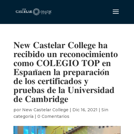
𝐍𝐞𝐰 𝐂𝐚𝐬𝐭𝐞𝐥𝐚𝐫 𝐂𝐨𝐥𝐥𝐞𝐠𝐞 𝐡𝐚
𝐫𝐞𝐜𝐢𝐛𝐢𝐝𝐨 𝐮𝐧 𝐫𝐞𝐜𝐨𝐧𝐨𝐜𝐢𝐦𝐢𝐞𝐧𝐭𝐨
𝐜𝐨𝐦𝐨 𝐂𝐎𝐋𝐄𝐆𝐈𝐎 𝐓𝐎𝐏 𝐞𝐧
𝐄𝐬𝐩𝐚𝐧̃𝐚𝐞𝐧 𝐥𝐚 𝐩𝐫𝐞𝐩𝐚𝐫𝐚𝐜𝐢𝐨́𝐧
𝐝𝐞 𝐥𝐨𝐬 𝐜𝐞𝐫𝐭𝐢𝐟𝐢𝐜𝐚𝐝𝐨𝐬 𝐲
𝐩𝐫𝐮𝐞𝐛𝐚𝐬 𝐝𝐞 𝐥𝐚 𝐔𝐧𝐢𝐯𝐞𝐫𝐬𝐢𝐝𝐚𝐝
𝐝𝐞 𝐂𝐚𝐦𝐛𝐫𝐢𝐝𝐠𝐞
por
New Castelar College
|
Dic 16, 2021
|
Sin
categoría
|
0 Comentarios