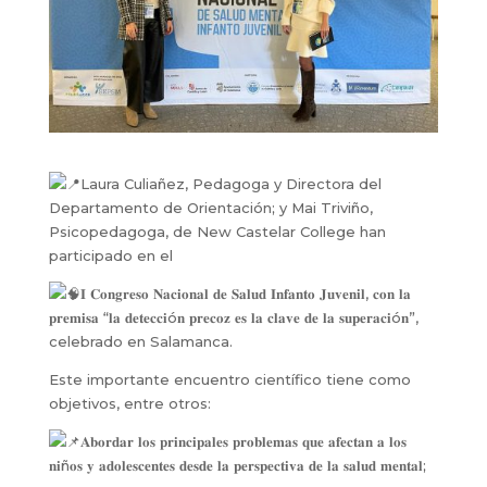
Laura Culiañez, Pedagoga y Directora del
Departamento de Orientación; y Mai Triviño,
Psicopedagoga, de New Castelar College han
participado en el
𝐈 𝐂𝐨𝐧𝐠𝐫𝐞𝐬𝐨 𝐍𝐚𝐜𝐢𝐨𝐧𝐚𝐥 𝐝𝐞 𝐒𝐚𝐥𝐮𝐝 𝐈𝐧𝐟𝐚𝐧𝐭𝐨 𝐉𝐮𝐯𝐞𝐧𝐢𝐥, 𝐜𝐨𝐧 𝐥𝐚
𝐩𝐫𝐞𝐦𝐢𝐬𝐚 “𝐥𝐚 𝐝𝐞𝐭𝐞𝐜𝐜𝐢ó𝐧 𝐩𝐫𝐞𝐜𝐨𝐳 𝐞𝐬 𝐥𝐚 𝐜𝐥𝐚𝐯𝐞 𝐝𝐞 𝐥𝐚 𝐬𝐮𝐩𝐞𝐫𝐚𝐜𝐢ó𝐧”,
celebrado en Salamanca.
Este importante encuentro científico tiene como
objetivos, entre otros:
𝐀𝐛𝐨𝐫𝐝𝐚𝐫 𝐥𝐨𝐬
𝐩𝐫𝐢𝐧𝐜𝐢𝐩𝐚𝐥𝐞𝐬 𝐩𝐫𝐨𝐛𝐥𝐞𝐦𝐚𝐬 𝐪𝐮𝐞 𝐚𝐟𝐞𝐜𝐭𝐚𝐧 𝐚 𝐥𝐨𝐬
𝐧𝐢ñ𝐨𝐬 𝐲 𝐚𝐝𝐨𝐥𝐞𝐬𝐜𝐞𝐧𝐭𝐞𝐬 𝐝𝐞𝐬𝐝𝐞 𝐥𝐚 𝐩𝐞𝐫𝐬𝐩𝐞𝐜𝐭𝐢𝐯𝐚 𝐝𝐞 𝐥𝐚 𝐬𝐚𝐥𝐮𝐝 𝐦𝐞𝐧𝐭𝐚𝐥;