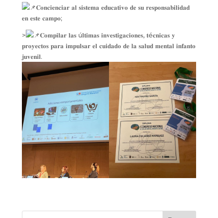
𝐂𝐨𝐧𝐜𝐢𝐞𝐧𝐜𝐢𝐚𝐫 𝐚𝐥 𝐬𝐢𝐬𝐭𝐞𝐦𝐚 𝐞𝐝𝐮𝐜𝐚𝐭𝐢𝐯𝐨 𝐝𝐞 𝐬𝐮 𝐫𝐞𝐬𝐩𝐨𝐧𝐬𝐚𝐛𝐢𝐥𝐢𝐝𝐚𝐝
𝐞𝐧 𝐞𝐬𝐭𝐞 𝐜𝐚𝐦𝐩𝐨;
>
𝐂𝐨𝐦𝐩𝐢𝐥𝐚𝐫 𝐥𝐚𝐬 ú𝐥𝐭𝐢𝐦𝐚𝐬 𝐢𝐧𝐯𝐞𝐬𝐭𝐢𝐠𝐚𝐜𝐢𝐨𝐧𝐞𝐬, 𝐭é𝐜𝐧𝐢𝐜𝐚𝐬 𝐲
𝐩𝐫𝐨𝐲𝐞𝐜𝐭𝐨𝐬 𝐩𝐚𝐫𝐚 𝐢𝐦𝐩𝐮𝐥𝐬𝐚𝐫 𝐞𝐥 𝐜𝐮𝐢𝐝𝐚𝐝𝐨 𝐝𝐞 𝐥𝐚 𝐬𝐚𝐥𝐮𝐝 𝐦𝐞𝐧𝐭𝐚𝐥 𝐢𝐧𝐟𝐚𝐧𝐭𝐨
𝐣𝐮𝐯𝐞𝐧𝐢𝐥.