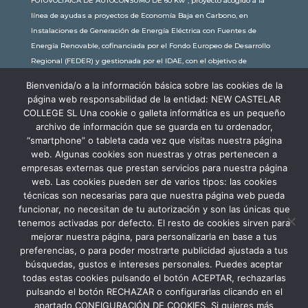
FOTOVOLTAICA DE AUTOCONSUMO DE 60 Kw”, proyecto acogido a la
línea de ayudas a proyectos de Economía Baja en Carbono, en
Instalaciones de Generación de Energía Eléctrica con Fuentes de
Energía Renovable, cofinanciada por el Fondo Europeo de Desarrollo
Regional (FEDER) y gestionada por el IDAE, con el objetivo de
conseguir una economía más limpia y sostenible, con una
Bienvenida/o a la información básica sobre las cookies de la
subvención de 30.245,63€. Con una potencia instalada de 60kW, la
página web responsabilidad de la entidad: NEW CASTELAR
comunidad educativa de New Castelar ahorra al planeta 34,79
COLLEGE SL Una cookie o galleta informática es un pequeño
toneladas de CO2 al año, lo que equivale a recorrer 116.677 km en coche
archivo de información que se guarda en tu ordenador,
o plantar 116 árboles al año.
“smartphone” o tableta cada vez que visitas nuestra página
web. Algunas cookies son nuestras y otras pertenecen a
empresas externas que prestan servicios para nuestra página
web. Las cookies pueden ser de varios tipos: las cookies
técnicas son necesarias para que nuestra página web pueda
funcionar, no necesitan de tu autorización y son las únicas que
tenemos activadas por defecto. El resto de cookies sirven para
mejorar nuestra página, para personalizarla en base a tus
preferencias, o para poder mostrarte publicidad ajustada a tus
búsquedas, gustos e intereses personales. Puedes aceptar
todas estas cookies pulsando el botón ACEPTAR, rechazarlas
pulsando el botón RECHAZAR o configurarlas clicando en el
apartado CONFIGURACIÓN DE COOKIES. Si quieres más