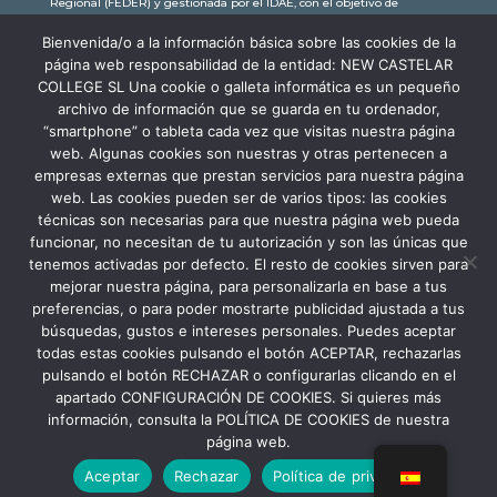
Regional (FEDER) y gestionada por el IDAE, con el objetivo de
conseguir una economía más limpia y sostenible, con una
Bienvenida/o a la información básica sobre las cookies de la
subvención de 30.245,63€. Con una potencia instalada de 60kW, la
página web responsabilidad de la entidad: NEW CASTELAR
comunidad educativa de New Castelar ahorra al planeta 34,79
COLLEGE SL Una cookie o galleta informática es un pequeño
toneladas de CO2 al año, lo que equivale a recorrer 116.677 km en coche
archivo de información que se guarda en tu ordenador,
o plantar 116 árboles al año.
“smartphone” o tableta cada vez que visitas nuestra página
web. Algunas cookies son nuestras y otras pertenecen a
empresas externas que prestan servicios para nuestra página
web. Las cookies pueden ser de varios tipos: las cookies
técnicas son necesarias para que nuestra página web pueda
funcionar, no necesitan de tu autorización y son las únicas que
tenemos activadas por defecto. El resto de cookies sirven para
mejorar nuestra página, para personalizarla en base a tus
preferencias, o para poder mostrarte publicidad ajustada a tus
búsquedas, gustos e intereses personales. Puedes aceptar
todas estas cookies pulsando el botón ACEPTAR, rechazarlas
pulsando el botón RECHAZAR o configurarlas clicando en el
apartado CONFIGURACIÓN DE COOKIES. Si quieres más
información, consulta la POLÍTICA DE COOKIES de nuestra
Aviso Legal
Política de Privacidad
página web.
Política de Cookies
Canal Denuncia
Aceptar
Rechazar
Política de privacidad