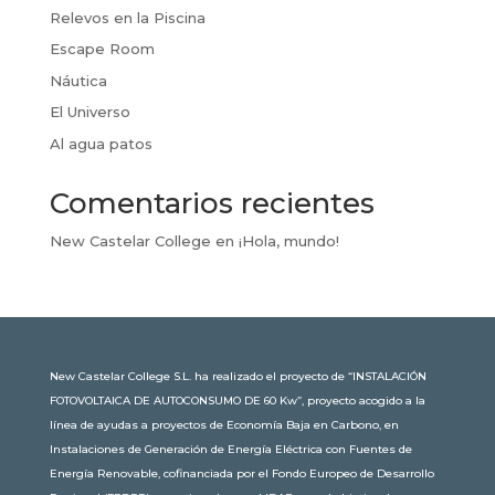
Relevos en la Piscina
Escape Room
Náutica
El Universo
Al agua patos
Comentarios recientes
New Castelar College
en
¡Hola, mundo!
New Castelar College S.L. ha realizado el proyecto de “INSTALACIÓN
FOTOVOLTAICA DE AUTOCONSUMO DE 60 Kw”, proyecto acogido a la
línea de ayudas a proyectos de Economía Baja en Carbono, en
Instalaciones de Generación de Energía Eléctrica con Fuentes de
Energía Renovable, cofinanciada por el Fondo Europeo de Desarrollo