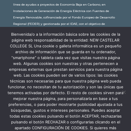
línea de ayudas a proyectos de Economía Baja en Carbono, en
Instalaciones de Generación de Energía Eléctrica con Fuentes de
Energía Renovable, cofinanciada por el Fondo Europeo de Desarrollo
Regional (FEDER) y gestionada por el IDAE, con el objetivo de
conseguir una economía más limpia y sostenible, con una
Bienvenida/o a la información básica sobre las cookies de la
subvención de 30.245,63€. Con una potencia instalada de 60kW, la
página web responsabilidad de la entidad: NEW CASTELAR
comunidad educativa de New Castelar ahorra al planeta 34,79
COLLEGE SL Una cookie o galleta informática es un pequeño
toneladas de CO2 al año, lo que equivale a recorrer 116.677 km en coche
archivo de información que se guarda en tu ordenador,
o plantar 116 árboles al año.
“smartphone” o tableta cada vez que visitas nuestra página
web. Algunas cookies son nuestras y otras pertenecen a
empresas externas que prestan servicios para nuestra página
web. Las cookies pueden ser de varios tipos: las cookies
técnicas son necesarias para que nuestra página web pueda
funcionar, no necesitan de tu autorización y son las únicas que
tenemos activadas por defecto. El resto de cookies sirven para
mejorar nuestra página, para personalizarla en base a tus
preferencias, o para poder mostrarte publicidad ajustada a tus
búsquedas, gustos e intereses personales. Puedes aceptar
todas estas cookies pulsando el botón ACEPTAR, rechazarlas
pulsando el botón RECHAZAR o configurarlas clicando en el
apartado CONFIGURACIÓN DE COOKIES. Si quieres más