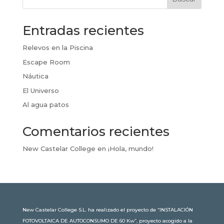
Entradas recientes
Relevos en la Piscina
Escape Room
Náutica
El Universo
Al agua patos
Comentarios recientes
New Castelar College
en
¡Hola, mundo!
New Castelar College S.L. ha realizado el proyecto de “INSTALACIÓN
FOTOVOLTAICA DE AUTOCONSUMO DE 60 Kw”, proyecto acogido a la