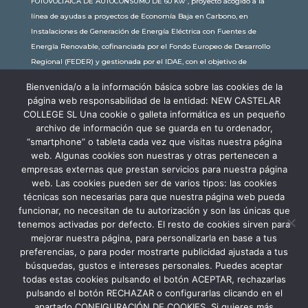
FOTOVOLTAICA DE AUTOCONSUMO DE 60 Kw”, proyecto acogido a la
línea de ayudas a proyectos de Economía Baja en Carbono, en
Instalaciones de Generación de Energía Eléctrica con Fuentes de
Energía Renovable, cofinanciada por el Fondo Europeo de Desarrollo
Regional (FEDER) y gestionada por el IDAE, con el objetivo de
conseguir una economía más limpia y sostenible, con una
Bienvenida/o a la información básica sobre las cookies de la
subvención de 30.245,63€. Con una potencia instalada de 60kW, la
página web responsabilidad de la entidad: NEW CASTELAR
comunidad educativa de New Castelar ahorra al planeta 34,79
COLLEGE SL Una cookie o galleta informática es un pequeño
toneladas de CO2 al año, lo que equivale a recorrer 116.677 km en coche
archivo de información que se guarda en tu ordenador,
o plantar 116 árboles al año.
“smartphone” o tableta cada vez que visitas nuestra página
web. Algunas cookies son nuestras y otras pertenecen a
empresas externas que prestan servicios para nuestra página
web. Las cookies pueden ser de varios tipos: las cookies
técnicas son necesarias para que nuestra página web pueda
funcionar, no necesitan de tu autorización y son las únicas que
tenemos activadas por defecto. El resto de cookies sirven para
mejorar nuestra página, para personalizarla en base a tus
preferencias, o para poder mostrarte publicidad ajustada a tus
búsquedas, gustos e intereses personales. Puedes aceptar
todas estas cookies pulsando el botón ACEPTAR, rechazarlas
pulsando el botón RECHAZAR o configurarlas clicando en el
apartado CONFIGURACIÓN DE COOKIES. Si quieres más