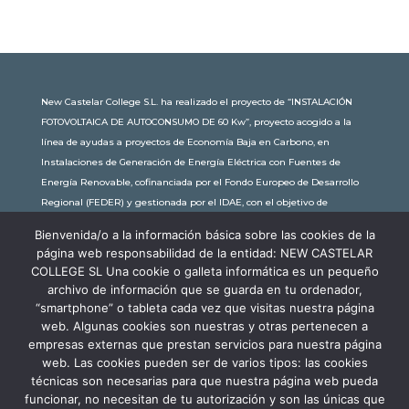
New Castelar College S.L. ha realizado el proyecto de “INSTALACIÓN
FOTOVOLTAICA DE AUTOCONSUMO DE 60 Kw”, proyecto acogido a la
línea de ayudas a proyectos de Economía Baja en Carbono, en
Instalaciones de Generación de Energía Eléctrica con Fuentes de
Energía Renovable, cofinanciada por el Fondo Europeo de Desarrollo
Regional (FEDER) y gestionada por el IDAE, con el objetivo de
conseguir una economía más limpia y sostenible, con una
Bienvenida/o a la información básica sobre las cookies de la
subvención de 30.245,63€. Con una potencia instalada de 60kW, la
página web responsabilidad de la entidad: NEW CASTELAR
comunidad educativa de New Castelar ahorra al planeta 34,79
COLLEGE SL Una cookie o galleta informática es un pequeño
toneladas de CO2 al año, lo que equivale a recorrer 116.677 km en coche
archivo de información que se guarda en tu ordenador,
o plantar 116 árboles al año.
“smartphone” o tableta cada vez que visitas nuestra página
web. Algunas cookies son nuestras y otras pertenecen a
empresas externas que prestan servicios para nuestra página
web. Las cookies pueden ser de varios tipos: las cookies
técnicas son necesarias para que nuestra página web pueda
funcionar, no necesitan de tu autorización y son las únicas que