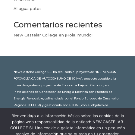
Al agua patos
Comentarios recientes
New Castelar College
en
¡Hola, mundo!
New Castelar College S.L. ha realizado el proyecto de “INSTALACIÓN
FOTOVOLTAICA DE AUTOCONSUMO DE 60 Kw”, proyecto acogido a la
línea de ayudas a proyectos de Economía Baja en Carbono, en
Instalaciones de Generación de Energía Eléctrica con Fuentes de
Energía Renovable, cofinanciada por el Fondo Europeo de Desarrollo
Regional (FEDER) y gestionada por el IDAE, con el objetivo de
conseguir una economía más limpia y sostenible, con una
Bienvenida/o a la información básica sobre las cookies de la
subvención de 30.245,63€. Con una potencia instalada de 60kW, la
página web responsabilidad de la entidad: NEW CASTELAR
comunidad educativa de New Castelar ahorra al planeta 34,79
COLLEGE SL Una cookie o galleta informática es un pequeño
toneladas de CO2 al año, lo que equivale a recorrer 116.677 km en coche
archivo de información que se guarda en tu ordenador,