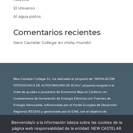
El Universo
Al agua patos
Comentarios recientes
New Castelar College
en
¡Hola, mundo!
New Castelar College S.L. ha realizado el proyecto de “INSTALACIÓN
FOTOVOLTAICA DE AUTOCONSUMO DE 60 Kw”, proyecto acogido a la
línea de ayudas a proyectos de Economía Baja en Carbono, en
Instalaciones de Generación de Energía Eléctrica con Fuentes de
Energía Renovable, cofinanciada por el Fondo Europeo de Desarrollo
Regional (FEDER) y gestionada por el IDAE, con el objetivo de
conseguir una economía más limpia y sostenible, con una
Bienvenida/o a la información básica sobre las cookies de la
subvención de 30.245,63€. Con una potencia instalada de 60kW, la
página web responsabilidad de la entidad: NEW CASTELAR
comunidad educativa de New Castelar ahorra al planeta 34,79