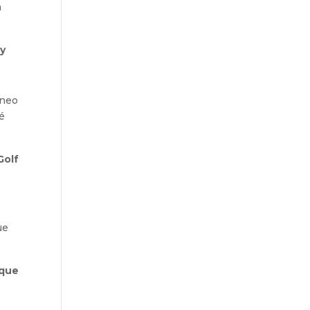
a
 y
rneo
mé
Golf
ue
 que