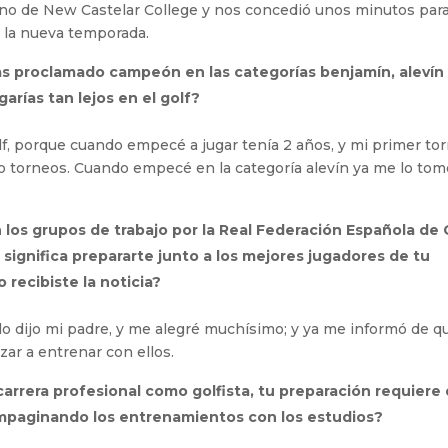
no de New Castelar College y nos concedió unos minutos par
a la nueva temporada.
 has proclamado campeón en las categorías benjamín, alevín
garías tan lejos en el golf?
olf, porque cuando empecé a jugar tenía 2 años, y mi primer to
do torneos. Cuando empecé en la categoría alevín ya me lo to
los grupos de trabajo por la Real Federación Española de 
 significa prepararte junto a los mejores jugadores de tu
 recibiste la noticia?
me lo dijo mi padre, y me alegré muchísimo; y ya me informó de q
ar a entrenar con ellos.
arrera profesional como golfista, tu preparación requiere
mpaginando los entrenamientos con los estudios?