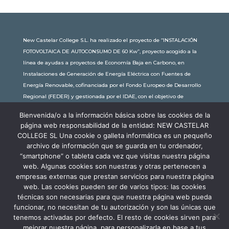
New Castelar College S.L. ha realizado el proyecto de “INSTALACIÓN
FOTOVOLTAICA DE AUTOCONSUMO DE 60 Kw”, proyecto acogido a la
línea de ayudas a proyectos de Economía Baja en Carbono, en
Instalaciones de Generación de Energía Eléctrica con Fuentes de
Energía Renovable, cofinanciada por el Fondo Europeo de Desarrollo
Regional (FEDER) y gestionada por el IDAE, con el objetivo de
conseguir una economía más limpia y sostenible, con una
Bienvenida/o a la información básica sobre las cookies de la
subvención de 30.245,63€. Con una potencia instalada de 60kW, la
página web responsabilidad de la entidad: NEW CASTELAR
comunidad educativa de New Castelar ahorra al planeta 34,79
COLLEGE SL Una cookie o galleta informática es un pequeño
toneladas de CO2 al año, lo que equivale a recorrer 116.677 km en coche
archivo de información que se guarda en tu ordenador,
o plantar 116 árboles al año.
“smartphone” o tableta cada vez que visitas nuestra página
web. Algunas cookies son nuestras y otras pertenecen a
empresas externas que prestan servicios para nuestra página
web. Las cookies pueden ser de varios tipos: las cookies
técnicas son necesarias para que nuestra página web pueda
funcionar, no necesitan de tu autorización y son las únicas que
tenemos activadas por defecto. El resto de cookies sirven para
mejorar nuestra página, para personalizarla en base a tus