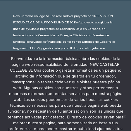
New Castelar College S.L. ha realizado el proyecto de “INSTALACIÓN
FOTOVOLTAICA DE AUTOCONSUMO DE 60 Kw”, proyecto acogido a la
línea de ayudas a proyectos de Economía Baja en Carbono, en
Instalaciones de Generación de Energía Eléctrica con Fuentes de
Energía Renovable, cofinanciada por el Fondo Europeo de Desarrollo
Regional (FEDER) y gestionada por el IDAE, con el objetivo de
conseguir una economía más limpia y sostenible, con una
Bienvenida/o a la información básica sobre las cookies de la
subvención de 30.245,63€. Con una potencia instalada de 60kW, la
página web responsabilidad de la entidad: NEW CASTELAR
comunidad educativa de New Castelar ahorra al planeta 34,79
COLLEGE SL Una cookie o galleta informática es un pequeño
toneladas de CO2 al año, lo que equivale a recorrer 116.677 km en coche
archivo de información que se guarda en tu ordenador,
o plantar 116 árboles al año.
“smartphone” o tableta cada vez que visitas nuestra página
web. Algunas cookies son nuestras y otras pertenecen a
empresas externas que prestan servicios para nuestra página
web. Las cookies pueden ser de varios tipos: las cookies
técnicas son necesarias para que nuestra página web pueda
funcionar, no necesitan de tu autorización y son las únicas que
tenemos activadas por defecto. El resto de cookies sirven para
mejorar nuestra página, para personalizarla en base a tus
preferencias, o para poder mostrarte publicidad ajustada a tus