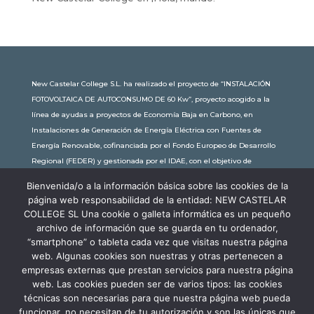
New Castelar College S.L. ha realizado el proyecto de “INSTALACIÓN
FOTOVOLTAICA DE AUTOCONSUMO DE 60 Kw”, proyecto acogido a la
línea de ayudas a proyectos de Economía Baja en Carbono, en
Instalaciones de Generación de Energía Eléctrica con Fuentes de
Energía Renovable, cofinanciada por el Fondo Europeo de Desarrollo
Regional (FEDER) y gestionada por el IDAE, con el objetivo de
conseguir una economía más limpia y sostenible, con una
Bienvenida/o a la información básica sobre las cookies de la
subvención de 30.245,63€. Con una potencia instalada de 60kW, la
página web responsabilidad de la entidad: NEW CASTELAR
comunidad educativa de New Castelar ahorra al planeta 34,79
COLLEGE SL Una cookie o galleta informática es un pequeño
toneladas de CO2 al año, lo que equivale a recorrer 116.677 km en coche
archivo de información que se guarda en tu ordenador,
o plantar 116 árboles al año.
“smartphone” o tableta cada vez que visitas nuestra página
web. Algunas cookies son nuestras y otras pertenecen a
empresas externas que prestan servicios para nuestra página
web. Las cookies pueden ser de varios tipos: las cookies
técnicas son necesarias para que nuestra página web pueda
funcionar, no necesitan de tu autorización y son las únicas que