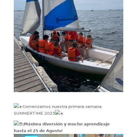
Comenzamos nuestra primera semana
SUMMERTIME 2023
¡𝗠𝗮́𝘅𝗶𝗺𝗮 𝗱𝗶𝘃𝗲𝗿𝘀𝗶𝗼́𝗻 𝘆 𝗺𝘂𝗰𝗵𝗼 𝗮𝗽𝗿𝗲𝗻𝗱𝗶𝘇𝗮𝗷𝗲
𝗵𝗮𝘀𝘁𝗮 𝗲𝗹 𝟮𝟱 𝗱𝗲 𝗔𝗴𝗼𝘀𝘁𝗼!