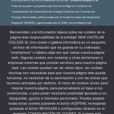
FOTOVOLTAICA DE AUTOCONSUMO DE 60 Kw”, proyecto acogido a la
línea de ayudas a proyectos de Economía Baja en Carbono, en
Instalaciones de Generación de Energía Eléctrica con Fuentes de
Energía Renovable, cofinanciada por el Fondo Europeo de Desarrollo
Regional (FEDER) y gestionada por el IDAE, con el objetivo de
conseguir una economía más limpia y sostenible, con una
Bienvenida/o a la información básica sobre las cookies de la
subvención de 30.245,63€. Con una potencia instalada de 60kW, la
página web responsabilidad de la entidad: NEW CASTELAR
comunidad educativa de New Castelar ahorra al planeta 34,79
COLLEGE SL Una cookie o galleta informática es un pequeño
toneladas de CO2 al año, lo que equivale a recorrer 116.677 km en coche
archivo de información que se guarda en tu ordenador,
o plantar 116 árboles al año.
“smartphone” o tableta cada vez que visitas nuestra página
web. Algunas cookies son nuestras y otras pertenecen a
empresas externas que prestan servicios para nuestra página
web. Las cookies pueden ser de varios tipos: las cookies
técnicas son necesarias para que nuestra página web pueda
funcionar, no necesitan de tu autorización y son las únicas que
tenemos activadas por defecto. El resto de cookies sirven para
mejorar nuestra página, para personalizarla en base a tus
preferencias, o para poder mostrarte publicidad ajustada a tus
búsquedas, gustos e intereses personales. Puedes aceptar
todas estas cookies pulsando el botón ACEPTAR, rechazarlas
pulsando el botón RECHAZAR o configurarlas clicando en el
apartado CONFIGURACIÓN DE COOKIES. Si quieres más