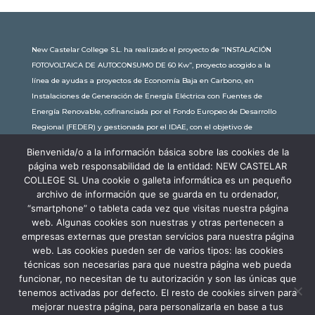
New Castelar College S.L. ha realizado el proyecto de “INSTALACIÓN
FOTOVOLTAICA DE AUTOCONSUMO DE 60 Kw”, proyecto acogido a la
línea de ayudas a proyectos de Economía Baja en Carbono, en
Instalaciones de Generación de Energía Eléctrica con Fuentes de
Energía Renovable, cofinanciada por el Fondo Europeo de Desarrollo
Regional (FEDER) y gestionada por el IDAE, con el objetivo de
conseguir una economía más limpia y sostenible, con una
Bienvenida/o a la información básica sobre las cookies de la
subvención de 30.245,63€. Con una potencia instalada de 60kW, la
página web responsabilidad de la entidad: NEW CASTELAR
comunidad educativa de New Castelar ahorra al planeta 34,79
COLLEGE SL Una cookie o galleta informática es un pequeño
toneladas de CO2 al año, lo que equivale a recorrer 116.677 km en coche
archivo de información que se guarda en tu ordenador,
o plantar 116 árboles al año.
“smartphone” o tableta cada vez que visitas nuestra página
web. Algunas cookies son nuestras y otras pertenecen a
empresas externas que prestan servicios para nuestra página
web. Las cookies pueden ser de varios tipos: las cookies
técnicas son necesarias para que nuestra página web pueda
funcionar, no necesitan de tu autorización y son las únicas que
tenemos activadas por defecto. El resto de cookies sirven para
mejorar nuestra página, para personalizarla en base a tus