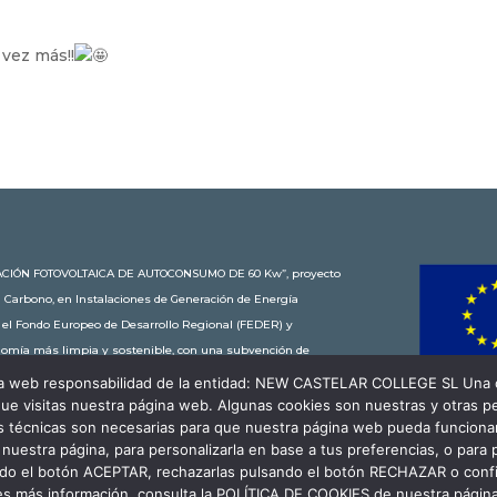
vez más!!
STALACIÓN FOTOVOLTAICA DE AUTOCONSUMO DE 60 Kw”, proyecto
n Carbono, en Instalaciones de Generación de Energía
r el Fondo Europeo de Desarrollo Regional (FEDER) y
onomía más limpia y sostenible, con una subvención de
 educativa de New Castelar ahorra al planeta 34,79
gina web responsabilidad de la entidad: NEW CASTELAR COLLEGE SL Una c
en coche o plantar 116 árboles al año.
ue visitas nuestra página web. Algunas cookies son nuestras y otras 
es técnicas son necesarias para que nuestra página web pueda funcionar
r nuestra página, para personalizarla en base a tus preferencias, o para
ando el botón ACEPTAR, rechazarlas pulsando el botón RECHAZAR o conf
es más información, consulta la POLÍTICA DE COOKIES de nuestra págin