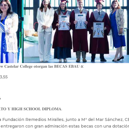
𝐞𝐰 𝐂𝐚𝐬𝐭𝐞𝐥𝐚𝐫 𝐂𝐨𝐥𝐥𝐞𝐠𝐞 𝐨𝐭𝐨𝐫𝐠𝐚𝐧 𝐥𝐚𝐬 𝐁𝐄𝐂𝐀𝐒 𝐄𝐁𝐀𝐔 a:
3,55
4
𝐎 𝐘 𝐇𝐈𝐆𝐇 𝐒𝐂𝐇𝐎𝐎𝐋 𝐃𝐈𝐏𝐋𝐎𝐌𝐀.
la Fundación Remedios Miralles, junto a Mª del Mar Sánchez, 
, entregaron con gran admiración estas becas con una dotació