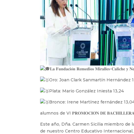
𝐋𝐚 𝐅𝐮𝐧𝐝𝐚𝐜𝐢𝐨́𝐧 𝐑𝐞𝐦𝐞𝐝𝐢𝐨𝐬 𝐌𝐢𝐫𝐚𝐥𝐥𝐞𝐬-𝐂𝐚𝐥𝐢𝐜𝐡𝐞 𝐲 
Oro: Joan Clark Sanmartín Hernández 1
Plata: Mario González Iniesta 13,24
Bronce: Irene Martínez fernández 13,0
alumnos de VI 𝐏𝐑𝐎𝐌𝐎𝐂𝐈𝐎́𝐍 𝐃𝐄 𝐁𝐀𝐂𝐇𝐈𝐋𝐋𝐄𝐑𝐀𝐓
Este
año, Dña. Carmen Sicilia miembro de 
de nuestro Centro Educativo Internacional