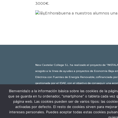
3000€.
¡¡Enhorabuena a nuestros alumnos una 
New Castelar College S.L. ha realizado el proyecto de “IN
acogido a la línea de ayudas a proyectos de Economía Baja e
Eléctrica con Fuentes de Energía Renovable, cofinanciada po
gestionada por el IDAE, con el objetivo de conseguir una ec
30.245,63€. Con una potencia instalada de 60kW, la comunidad
Bienvenida/o a la información básica sobre las cookies de la pá
toneladas de CO2 al año, lo que equivale a recorrer 116.677 km 
que se guarda en tu ordenador, “smartphone” o tableta cada vez q
página web. Las cookies pueden ser de varios tipos: las cooki
activadas por defecto. El resto de cookies sirven para mejora
intereses personales. Puedes aceptar todas estas cookies puls
quier