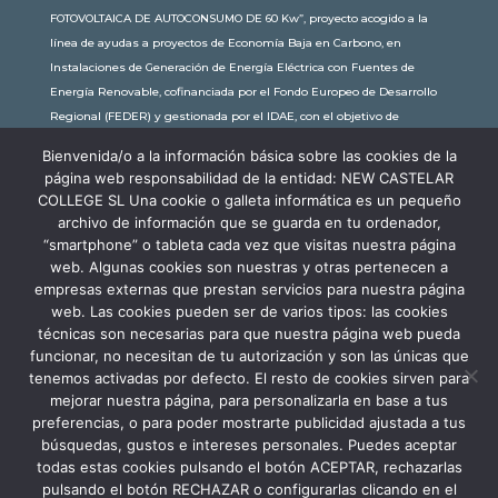
FOTOVOLTAICA DE AUTOCONSUMO DE 60 Kw”, proyecto acogido a la
línea de ayudas a proyectos de Economía Baja en Carbono, en
Instalaciones de Generación de Energía Eléctrica con Fuentes de
Energía Renovable, cofinanciada por el Fondo Europeo de Desarrollo
Regional (FEDER) y gestionada por el IDAE, con el objetivo de
conseguir una economía más limpia y sostenible, con una
Bienvenida/o a la información básica sobre las cookies de la
subvención de 30.245,63€. Con una potencia instalada de 60kW, la
página web responsabilidad de la entidad: NEW CASTELAR
comunidad educativa de New Castelar ahorra al planeta 34,79
COLLEGE SL Una cookie o galleta informática es un pequeño
toneladas de CO2 al año, lo que equivale a recorrer 116.677 km en coche
archivo de información que se guarda en tu ordenador,
o plantar 116 árboles al año.
“smartphone” o tableta cada vez que visitas nuestra página
web. Algunas cookies son nuestras y otras pertenecen a
empresas externas que prestan servicios para nuestra página
web. Las cookies pueden ser de varios tipos: las cookies
técnicas son necesarias para que nuestra página web pueda
funcionar, no necesitan de tu autorización y son las únicas que
tenemos activadas por defecto. El resto de cookies sirven para
mejorar nuestra página, para personalizarla en base a tus
preferencias, o para poder mostrarte publicidad ajustada a tus
búsquedas, gustos e intereses personales. Puedes aceptar
todas estas cookies pulsando el botón ACEPTAR, rechazarlas
pulsando el botón RECHAZAR o configurarlas clicando en el