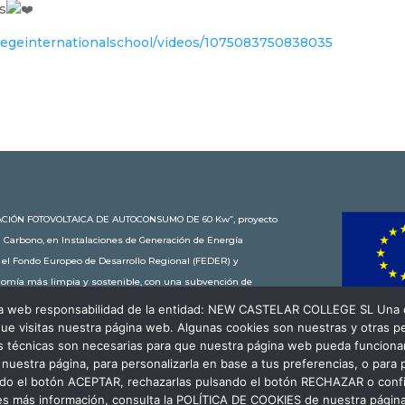
s
legeinternationalschool/videos/1075083750838035
STALACIÓN FOTOVOLTAICA DE AUTOCONSUMO DE 60 Kw”, proyecto
n Carbono, en Instalaciones de Generación de Energía
r el Fondo Europeo de Desarrollo Regional (FEDER) y
onomía más limpia y sostenible, con una subvención de
 educativa de New Castelar ahorra al planeta 34,79
gina web responsabilidad de la entidad: NEW CASTELAR COLLEGE SL Una c
en coche o plantar 116 árboles al año.
ue visitas nuestra página web. Algunas cookies son nuestras y otras 
es técnicas son necesarias para que nuestra página web pueda funcionar
r nuestra página, para personalizarla en base a tus preferencias, o para
ando el botón ACEPTAR, rechazarlas pulsando el botón RECHAZAR o conf
es más información, consulta la POLÍTICA DE COOKIES de nuestra págin