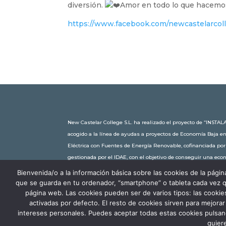
diversión.
Amor en todo lo que hacemo
https://www.facebook.com/newcastelarcol
New Castelar College S.L. ha realizado el proyecto de “IN
acogido a la línea de ayudas a proyectos de Economía Baja e
Eléctrica con Fuentes de Energía Renovable, cofinanciada po
gestionada por el IDAE, con el objetivo de conseguir una ec
30.245,63€. Con una potencia instalada de 60kW, la comunidad
Bienvenida/o a la información básica sobre las cookies de la pá
toneladas de CO2 al año, lo que equivale a recorrer 116.677 km 
que se guarda en tu ordenador, “smartphone” o tableta cada vez q
página web. Las cookies pueden ser de varios tipos: las cooki
activadas por defecto. El resto de cookies sirven para mejora
intereses personales. Puedes aceptar todas estas cookies puls
quier