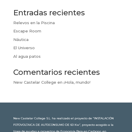
Entradas recientes
Relevos en la Piscina
Escape Room
Náutica
El Universo
Al agua patos
Comentarios recientes
New Castelar College
en
¡Hola, mundo!
New Castelar College S.L. ha realizado el proyecto de “INSTALACIÓN
FOTOVOLTAICA DE AUTOCONSUMO DE 60 Kw”, proyecto acogido a la
línea de ayudas a proyectos de Economía Baja en Carbono, en