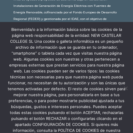
Instalaciones de Generación de Energía Eléctrica con Fuentes de
Energía Renovable, cofinanciada por el Fondo Europeo de Desarrollo
Regional (FEDER) y gestionada por el IDAE, con el objetivo de
conseguir una economía más limpia y sostenible, con una
Bienvenida/o a la información básica sobre las cookies de la
subvención de 30.245,63€. Con una potencia instalada de 60kW, la
página web responsabilidad de la entidad: NEW CASTELAR
comunidad educativa de New Castelar ahorra al planeta 34,79
COLLEGE SL Una cookie o galleta informática es un pequeño
toneladas de CO2 al año, lo que equivale a recorrer 116.677 km en coche
archivo de información que se guarda en tu ordenador,
o plantar 116 árboles al año.
“smartphone” o tableta cada vez que visitas nuestra página
web. Algunas cookies son nuestras y otras pertenecen a
empresas externas que prestan servicios para nuestra página
web. Las cookies pueden ser de varios tipos: las cookies
técnicas son necesarias para que nuestra página web pueda
funcionar, no necesitan de tu autorización y son las únicas que
tenemos activadas por defecto. El resto de cookies sirven para
mejorar nuestra página, para personalizarla en base a tus
preferencias, o para poder mostrarte publicidad ajustada a tus
búsquedas, gustos e intereses personales. Puedes aceptar
todas estas cookies pulsando el botón ACEPTAR, rechazarlas
pulsando el botón RECHAZAR o configurarlas clicando en el
apartado CONFIGURACIÓN DE COOKIES. Si quieres más
información, consulta la POLÍTICA DE COOKIES de nuestra