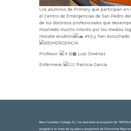
Los alumnos de Primary que participan en
el Centro de Emergencias de San Pedro de
de los distintos profesionales que desempeñ
mostrado mucho interés por los medios log
rescate acuático
, etc) y han escuchado
EMERGENCIA.
Profesor:
Luis Jiménez
Enfermera:
Patricia García.
New Castelar College S.L. ha realizado el proyecto de “IN
acogido a la línea de ayudas a proyectos de Economía Baja e