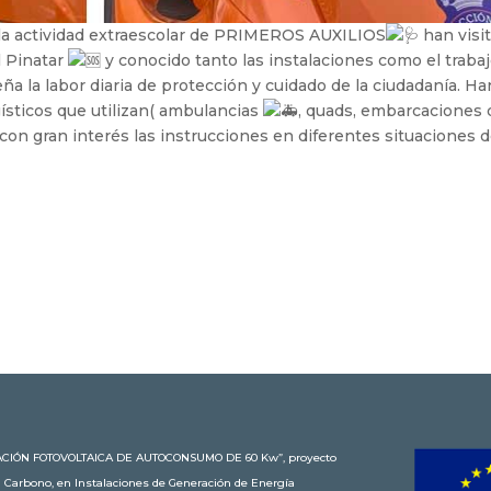
 la actividad extraescolar de PRIMEROS AUXILIOS
han visi
l Pinatar
y conocido
tanto las instalaciones como el traba
a la labor diaria de protección y cuidado de la ciudadanía. Ha
ísticos que utilizan( ambulancias
, quads, embarcaciones 
 con gran interés las instrucciones en diferentes situaciones 
STALACIÓN FOTOVOLTAICA DE AUTOCONSUMO DE 60 Kw”, proyecto
n Carbono, en Instalaciones de Generación de Energía