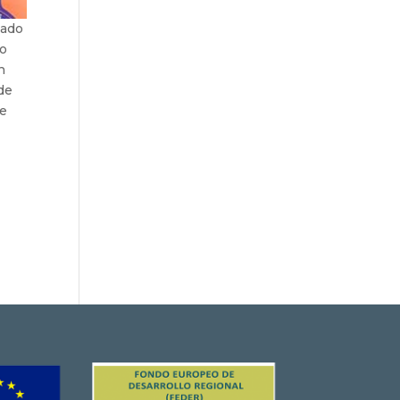
tado
jo
n
de
de