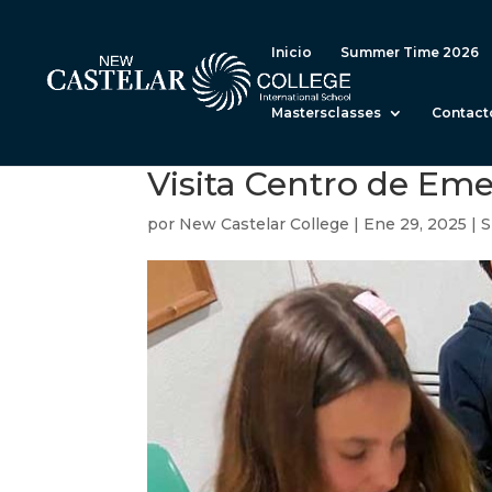
Inicio
Summer Time 2026
Mastersclasses
Contact
Visita Centro de Em
por
New Castelar College
|
Ene 29, 2025
|
S