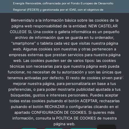
Energía Renovable, cofinanciada por el Fondo Europeo de Desarrollo
Regional (FEDER) y gestionada por el IDAE, con el objetivo de
conseguir una economía más limpia y sostenible, con una
Bienvenida/o a la información básica sobre las cookies de la
subvención de 30.245,63€. Con una potencia instalada de 60kW, la
página web responsabilidad de la entidad: NEW CASTELAR
comunidad educativa de New Castelar ahorra al planeta 34,79
COLLEGE SL Una cookie o galleta informática es un pequeño
toneladas de CO2 al año, lo que equivale a recorrer 116.677 km en coche
archivo de información que se guarda en tu ordenador,
o plantar 116 árboles al año.
“smartphone” o tableta cada vez que visitas nuestra página
web. Algunas cookies son nuestras y otras pertenecen a
empresas externas que prestan servicios para nuestra página
web. Las cookies pueden ser de varios tipos: las cookies
técnicas son necesarias para que nuestra página web pueda
funcionar, no necesitan de tu autorización y son las únicas que
tenemos activadas por defecto. El resto de cookies sirven para
mejorar nuestra página, para personalizarla en base a tus
preferencias, o para poder mostrarte publicidad ajustada a tus
búsquedas, gustos e intereses personales. Puedes aceptar
todas estas cookies pulsando el botón ACEPTAR, rechazarlas
pulsando el botón RECHAZAR o configurarlas clicando en el
apartado CONFIGURACIÓN DE COOKIES. Si quieres más
información, consulta la POLÍTICA DE COOKIES de nuestra
Aviso Legal
Política de Privacidad
página web.
Política de Cookies
Canal Denuncia