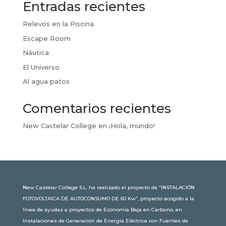
Entradas recientes
Relevos en la Piscina
Escape Room
Náutica
El Universo
Al agua patos
Comentarios recientes
New Castelar College
en
¡Hola, mundo!
New Castelar College S.L. ha realizado el proyecto de “INSTALACIÓN
FOTOVOLTAICA DE AUTOCONSUMO DE 60 Kw”, proyecto acogido a la
línea de ayudas a proyectos de Economía Baja en Carbono, en
Instalaciones de Generación de Energía Eléctrica con Fuentes de