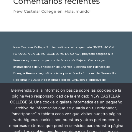
Comentarios recientes
New Castelar College
en
¡Hola, mundo!
New Castelar College S.L. ha realizado el proyecto de “INSTALACIÓN
FOTOVOLTAICA DE AUTOCONSUMO DE 60 Kw”, proyecto acogido a la
línea de ayudas a proyectos de Economía Baja en Carbono, en
Instalaciones de Generación de Energía Eléctrica con Fuentes de
Energía Renovable, cofinanciada por el Fondo Europeo de Desarrollo
Regional (FEDER) y gestionada por el IDAE, con el objetivo de
conseguir una economía más limpia y sostenible, con una
Bienvenida/o a la información básica sobre las cookies de la
subvención de 30.245,63€. Con una potencia instalada de 60kW, la
página web responsabilidad de la entidad: NEW CASTELAR
comunidad educativa de New Castelar ahorra al planeta 34,79
COLLEGE SL Una cookie o galleta informática es un pequeño
toneladas de CO2 al año, lo que equivale a recorrer 116.677 km en coche
archivo de información que se guarda en tu ordenador,
o plantar 116 árboles al año.
“smartphone” o tableta cada vez que visitas nuestra página
web. Algunas cookies son nuestras y otras pertenecen a
empresas externas que prestan servicios para nuestra página
web. Las cookies pueden ser de varios tipos: las cookies