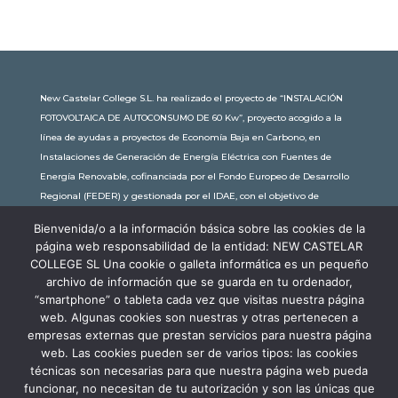
New Castelar College S.L. ha realizado el proyecto de “INSTALACIÓN
FOTOVOLTAICA DE AUTOCONSUMO DE 60 Kw”, proyecto acogido a la
línea de ayudas a proyectos de Economía Baja en Carbono, en
Instalaciones de Generación de Energía Eléctrica con Fuentes de
Energía Renovable, cofinanciada por el Fondo Europeo de Desarrollo
Regional (FEDER) y gestionada por el IDAE, con el objetivo de
conseguir una economía más limpia y sostenible, con una
Bienvenida/o a la información básica sobre las cookies de la
subvención de 30.245,63€. Con una potencia instalada de 60kW, la
página web responsabilidad de la entidad: NEW CASTELAR
comunidad educativa de New Castelar ahorra al planeta 34,79
COLLEGE SL Una cookie o galleta informática es un pequeño
toneladas de CO2 al año, lo que equivale a recorrer 116.677 km en coche
archivo de información que se guarda en tu ordenador,
o plantar 116 árboles al año.
“smartphone” o tableta cada vez que visitas nuestra página
web. Algunas cookies son nuestras y otras pertenecen a
empresas externas que prestan servicios para nuestra página
web. Las cookies pueden ser de varios tipos: las cookies
técnicas son necesarias para que nuestra página web pueda
funcionar, no necesitan de tu autorización y son las únicas que