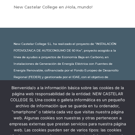
New Castelar College
en
¡Hola, mundo!
New Castelar College S.L. ha realizado el proyecto de “INSTALACIÓN
FOTOVOLTAICA DE AUTOCONSUMO DE 60 Kw”, proyecto acogido a la
línea de ayudas a proyectos de Economía Baja en Carbono, en
Instalaciones de Generación de Energía Eléctrica con Fuentes de
Energía Renovable, cofinanciada por el Fondo Europeo de Desarrollo
Regional (FEDER) y gestionada por el IDAE, con el objetivo de
conseguir una economía más limpia y sostenible, con una
Bienvenida/o a la información básica sobre las cookies de la
subvención de 30.245,63€. Con una potencia instalada de 60kW, la
página web responsabilidad de la entidad: NEW CASTELAR
comunidad educativa de New Castelar ahorra al planeta 34,79
COLLEGE SL Una cookie o galleta informática es un pequeño
toneladas de CO2 al año, lo que equivale a recorrer 116.677 km en coche
archivo de información que se guarda en tu ordenador,
o plantar 116 árboles al año.
“smartphone” o tableta cada vez que visitas nuestra página
web. Algunas cookies son nuestras y otras pertenecen a
empresas externas que prestan servicios para nuestra página
web. Las cookies pueden ser de varios tipos: las cookies