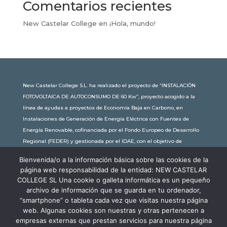
Comentarios recientes
New Castelar College
en
¡Hola, mundo!
New Castelar College S.L. ha realizado el proyecto de “INSTALACIÓN
FOTOVOLTAICA DE AUTOCONSUMO DE 60 Kw”, proyecto acogido a la
línea de ayudas a proyectos de Economía Baja en Carbono, en
Instalaciones de Generación de Energía Eléctrica con Fuentes de
Energía Renovable, cofinanciada por el Fondo Europeo de Desarrollo
Regional (FEDER) y gestionada por el IDAE, con el objetivo de
conseguir una economía más limpia y sostenible, con una
Bienvenida/o a la información básica sobre las cookies de la
subvención de 30.245,63€. Con una potencia instalada de 60kW, la
página web responsabilidad de la entidad: NEW CASTELAR
comunidad educativa de New Castelar ahorra al planeta 34,79
COLLEGE SL Una cookie o galleta informática es un pequeño
toneladas de CO2 al año, lo que equivale a recorrer 116.677 km en coche
archivo de información que se guarda en tu ordenador,
o plantar 116 árboles al año.
“smartphone” o tableta cada vez que visitas nuestra página
web. Algunas cookies son nuestras y otras pertenecen a
empresas externas que prestan servicios para nuestra página