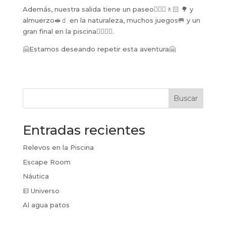
Además, nuestra salida tiene un paseo🚶🏼‍♀️🚶🏻 🌳 y
almuerzo🥪🧃 en la naturaleza, muchos juegos🥅 y un
gran final en la piscina🏊🏻‍♀️💦.
🤗Estamos deseando repetir esta aventura🤗
Buscar
Entradas recientes
Relevos en la Piscina
Escape Room
Náutica
El Universo
Al agua patos