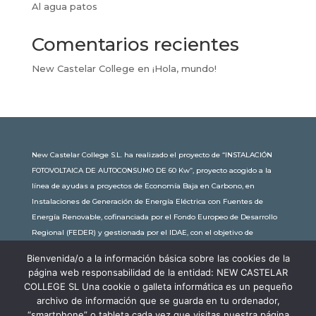
Al agua patos
Comentarios recientes
New Castelar College
en
¡Hola, mundo!
New Castelar College S.L. ha realizado el proyecto de “INSTALACIÓN
FOTOVOLTAICA DE AUTOCONSUMO DE 60 Kw”, proyecto acogido a la
línea de ayudas a proyectos de Economía Baja en Carbono, en
Instalaciones de Generación de Energía Eléctrica con Fuentes de
Energía Renovable, cofinanciada por el Fondo Europeo de Desarrollo
Regional (FEDER) y gestionada por el IDAE, con el objetivo de
conseguir una economía más limpia y sostenible, con una
Bienvenida/o a la información básica sobre las cookies de la
subvención de 30.245,63€. Con una potencia instalada de 60kW, la
página web responsabilidad de la entidad: NEW CASTELAR
comunidad educativa de New Castelar ahorra al planeta 34,79
COLLEGE SL Una cookie o galleta informática es un pequeño
toneladas de CO2 al año, lo que equivale a recorrer 116.677 km en coche
archivo de información que se guarda en tu ordenador,
o plantar 116 árboles al año.
“smartphone” o tableta cada vez que visitas nuestra página