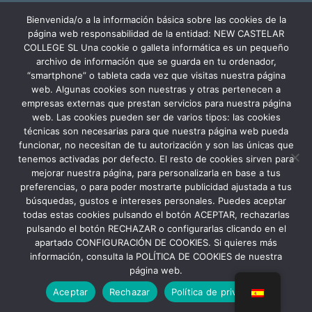
conseguir una economía más limpia y sostenible, con una
Bienvenida/o a la información básica sobre las cookies de la
subvención de 30.245,63€. Con una potencia instalada de 60kW, la
página web responsabilidad de la entidad: NEW CASTELAR
comunidad educativa de New Castelar ahorra al planeta 34,79
COLLEGE SL Una cookie o galleta informática es un pequeño
toneladas de CO2 al año, lo que equivale a recorrer 116.677 km en coche
archivo de información que se guarda en tu ordenador,
o plantar 116 árboles al año.
“smartphone” o tableta cada vez que visitas nuestra página
web. Algunas cookies son nuestras y otras pertenecen a
empresas externas que prestan servicios para nuestra página
web. Las cookies pueden ser de varios tipos: las cookies
técnicas son necesarias para que nuestra página web pueda
funcionar, no necesitan de tu autorización y son las únicas que
tenemos activadas por defecto. El resto de cookies sirven para
mejorar nuestra página, para personalizarla en base a tus
preferencias, o para poder mostrarte publicidad ajustada a tus
búsquedas, gustos e intereses personales. Puedes aceptar
todas estas cookies pulsando el botón ACEPTAR, rechazarlas
pulsando el botón RECHAZAR o configurarlas clicando en el
apartado CONFIGURACIÓN DE COOKIES. Si quieres más
información, consulta la POLÍTICA DE COOKIES de nuestra
Aviso Legal
Política de Privacidad
página web.
Política de Cookies
Canal Denuncia
Aceptar
Rechazar
Política de privacidad