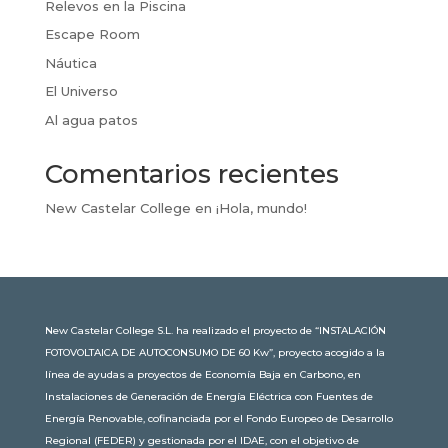
Relevos en la Piscina
Escape Room
Náutica
El Universo
Al agua patos
Comentarios recientes
New Castelar College
en
¡Hola, mundo!
New Castelar College S.L. ha realizado el proyecto de “INSTALACIÓN
FOTOVOLTAICA DE AUTOCONSUMO DE 60 Kw”, proyecto acogido a la
línea de ayudas a proyectos de Economía Baja en Carbono, en
Instalaciones de Generación de Energía Eléctrica con Fuentes de
Energía Renovable, cofinanciada por el Fondo Europeo de Desarrollo
Regional (FEDER) y gestionada por el IDAE, con el objetivo de