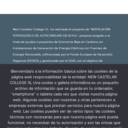
New Castelar College S.L. ha realizado el proyecto de “INSTALACIÓN
FOTOVOLTAICA DE AUTOCONSUMO DE 60 Kw”, proyecto acogido a la
línea de ayudas a proyectos de Economía Baja en Carbono, en
Instalaciones de Generación de Energía Eléctrica con Fuentes de
Energía Renovable, cofinanciada por el Fondo Europeo de Desarrollo
Regional (FEDER) y gestionada por el IDAE, con el objetivo de
conseguir una economía más limpia y sostenible, con una
Bienvenida/o a la información básica sobre las cookies de la
subvención de 30.245,63€. Con una potencia instalada de 60kW, la
página web responsabilidad de la entidad: NEW CASTELAR
comunidad educativa de New Castelar ahorra al planeta 34,79
COLLEGE SL Una cookie o galleta informática es un pequeño
toneladas de CO2 al año, lo que equivale a recorrer 116.677 km en coche
archivo de información que se guarda en tu ordenador,
o plantar 116 árboles al año.
“smartphone” o tableta cada vez que visitas nuestra página
web. Algunas cookies son nuestras y otras pertenecen a
empresas externas que prestan servicios para nuestra página
web. Las cookies pueden ser de varios tipos: las cookies
técnicas son necesarias para que nuestra página web pueda
funcionar, no necesitan de tu autorización y son las únicas que