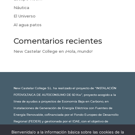
Náutica
El Universo
Al agua patos
Comentarios recientes
New Castelar College
en
¡Hola, mundo!
New Castelar College S.L. ha realizado el proyecto de “INSTALACIÓN
FOTOVOLTAICA DE AUTOCONSUMO DE 60 Kw”, proyecto acogido a la
línea de ayudas a proyectos de Economía Baja en Carbono, en
Instalaciones de Generación de Energía Eléctrica con Fuentes de
Energía Renovable, cofinanciada por el Fondo Europeo de Desarrollo
Regional (FEDER) y gestionada por el IDAE, con el objetivo de
conseguir una economía más limpia y sostenible, con una
Bienvenida/o a la información básica sobre las cookies de la
subvención de 30.245,63€. Con una potencia instalada de 60kW, la