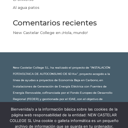
Al agua patos
Comentarios recientes
New Castelar College
en
¡Hola, mundo!
New Castelar College S.L. ha realizado el proyecto de “INSTALACIÓN
FOTOVOLTAICA DE AUTOCONSUMO DE 60 Kw”, proyecto acogido a la
línea de ayudas a proyectos de Economía Baja en Carbono, en
Instalaciones de Generación de Energía Eléctrica con Fuentes de
Energía Renovable, cofinanciada por el Fondo Europeo de Desarrollo
Regional (FEDER) y gestionada por el IDAE, con el objetivo de
conseguir una economía más limpia y sostenible, con una
Bienvenida/o a la información básica sobre las cookies de la
subvención de 30.245,63€. Con una potencia instalada de 60kW, la
página web responsabilidad de la entidad: NEW CASTELAR
comunidad educativa de New Castelar ahorra al planeta 34,79
COLLEGE SL Una cookie o galleta informática es un pequeño
toneladas de CO2 al año, lo que equivale a recorrer 116.677 km en coche
archivo de información que se guarda en tu ordenador,