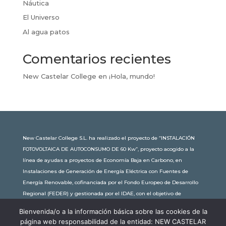
Náutica
El Universo
Al agua patos
Comentarios recientes
New Castelar College
en
¡Hola, mundo!
New Castelar College S.L. ha realizado el proyecto de “INSTALACIÓN
FOTOVOLTAICA DE AUTOCONSUMO DE 60 Kw”, proyecto acogido a la
línea de ayudas a proyectos de Economía Baja en Carbono, en
Instalaciones de Generación de Energía Eléctrica con Fuentes de
Energía Renovable, cofinanciada por el Fondo Europeo de Desarrollo
Regional (FEDER) y gestionada por el IDAE, con el objetivo de
conseguir una economía más limpia y sostenible, con una
Bienvenida/o a la información básica sobre las cookies de la
subvención de 30.245,63€. Con una potencia instalada de 60kW, la
página web responsabilidad de la entidad: NEW CASTELAR