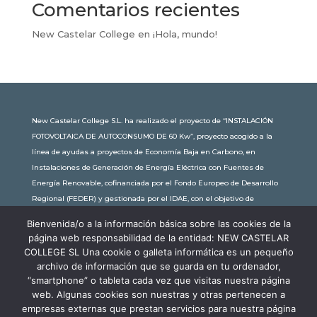
Comentarios recientes
New Castelar College
en
¡Hola, mundo!
New Castelar College S.L. ha realizado el proyecto de “INSTALACIÓN
FOTOVOLTAICA DE AUTOCONSUMO DE 60 Kw”, proyecto acogido a la
línea de ayudas a proyectos de Economía Baja en Carbono, en
Instalaciones de Generación de Energía Eléctrica con Fuentes de
Energía Renovable, cofinanciada por el Fondo Europeo de Desarrollo
Regional (FEDER) y gestionada por el IDAE, con el objetivo de
conseguir una economía más limpia y sostenible, con una
Bienvenida/o a la información básica sobre las cookies de la
subvención de 30.245,63€. Con una potencia instalada de 60kW, la
página web responsabilidad de la entidad: NEW CASTELAR
comunidad educativa de New Castelar ahorra al planeta 34,79
COLLEGE SL Una cookie o galleta informática es un pequeño
toneladas de CO2 al año, lo que equivale a recorrer 116.677 km en coche
archivo de información que se guarda en tu ordenador,
o plantar 116 árboles al año.
“smartphone” o tableta cada vez que visitas nuestra página
web. Algunas cookies son nuestras y otras pertenecen a
empresas externas que prestan servicios para nuestra página