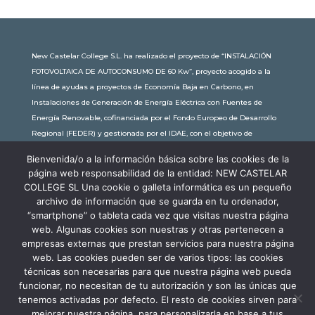
New Castelar College S.L. ha realizado el proyecto de “INSTALACIÓN
FOTOVOLTAICA DE AUTOCONSUMO DE 60 Kw”, proyecto acogido a la
línea de ayudas a proyectos de Economía Baja en Carbono, en
Instalaciones de Generación de Energía Eléctrica con Fuentes de
Energía Renovable, cofinanciada por el Fondo Europeo de Desarrollo
Regional (FEDER) y gestionada por el IDAE, con el objetivo de
conseguir una economía más limpia y sostenible, con una
Bienvenida/o a la información básica sobre las cookies de la
subvención de 30.245,63€. Con una potencia instalada de 60kW, la
página web responsabilidad de la entidad: NEW CASTELAR
comunidad educativa de New Castelar ahorra al planeta 34,79
COLLEGE SL Una cookie o galleta informática es un pequeño
toneladas de CO2 al año, lo que equivale a recorrer 116.677 km en coche
archivo de información que se guarda en tu ordenador,
o plantar 116 árboles al año.
“smartphone” o tableta cada vez que visitas nuestra página
web. Algunas cookies son nuestras y otras pertenecen a
empresas externas que prestan servicios para nuestra página
web. Las cookies pueden ser de varios tipos: las cookies
técnicas son necesarias para que nuestra página web pueda
funcionar, no necesitan de tu autorización y son las únicas que
tenemos activadas por defecto. El resto de cookies sirven para
mejorar nuestra página, para personalizarla en base a tus