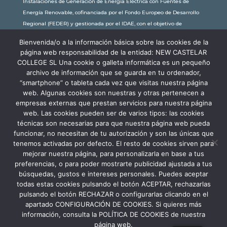
Instalaciones de Generación de Energía Eléctrica con Fuentes de
Energía Renovable, cofinanciada por el Fondo Europeo de Desarrollo
Regional (FEDER) y gestionada por el IDAE, con el objetivo de
conseguir una economía más limpia y sostenible, con una
Bienvenida/o a la información básica sobre las cookies de la
subvención de 30.245,63€. Con una potencia instalada de 60kW, la
página web responsabilidad de la entidad: NEW CASTELAR
comunidad educativa de New Castelar ahorra al planeta 34,79
COLLEGE SL Una cookie o galleta informática es un pequeño
toneladas de CO2 al año, lo que equivale a recorrer 116.677 km en coche
archivo de información que se guarda en tu ordenador,
o plantar 116 árboles al año.
“smartphone” o tableta cada vez que visitas nuestra página
web. Algunas cookies son nuestras y otras pertenecen a
empresas externas que prestan servicios para nuestra página
web. Las cookies pueden ser de varios tipos: las cookies
técnicas son necesarias para que nuestra página web pueda
funcionar, no necesitan de tu autorización y son las únicas que
tenemos activadas por defecto. El resto de cookies sirven para
mejorar nuestra página, para personalizarla en base a tus
preferencias, o para poder mostrarte publicidad ajustada a tus
búsquedas, gustos e intereses personales. Puedes aceptar
todas estas cookies pulsando el botón ACEPTAR, rechazarlas
pulsando el botón RECHAZAR o configurarlas clicando en el
apartado CONFIGURACIÓN DE COOKIES. Si quieres más
información, consulta la POLÍTICA DE COOKIES de nuestra
Aviso Legal
Política de Privacidad
página web.