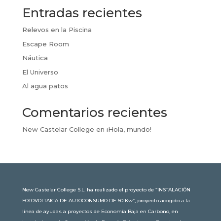
Entradas recientes
Relevos en la Piscina
Escape Room
Náutica
El Universo
Al agua patos
Comentarios recientes
New Castelar College
en
¡Hola, mundo!
New Castelar College S.L. ha realizado el proyecto de “INSTALACIÓN
FOTOVOLTAICA DE AUTOCONSUMO DE 60 Kw”, proyecto acogido a la
línea de ayudas a proyectos de Economía Baja en Carbono, en