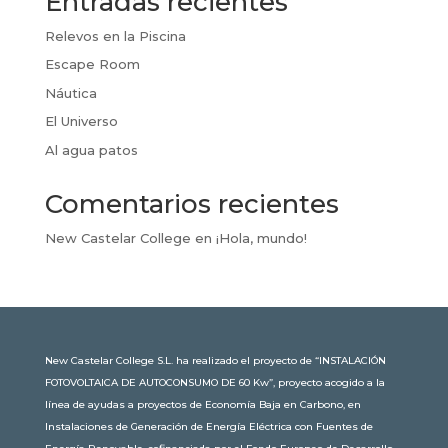
Entradas recientes
Relevos en la Piscina
Escape Room
Náutica
El Universo
Al agua patos
Comentarios recientes
New Castelar College
en
¡Hola, mundo!
New Castelar College S.L. ha realizado el proyecto de “INSTALACIÓN
FOTOVOLTAICA DE AUTOCONSUMO DE 60 Kw”, proyecto acogido a la
línea de ayudas a proyectos de Economía Baja en Carbono, en
Instalaciones de Generación de Energía Eléctrica con Fuentes de