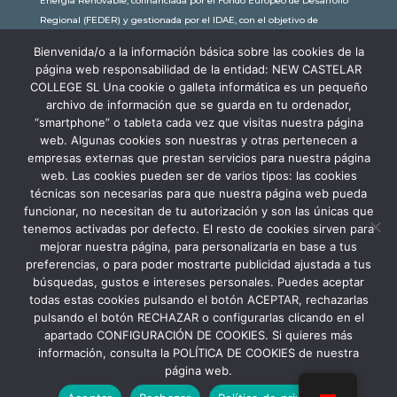
Energía Renovable, cofinanciada por el Fondo Europeo de Desarrollo
Regional (FEDER) y gestionada por el IDAE, con el objetivo de
conseguir una economía más limpia y sostenible, con una
Bienvenida/o a la información básica sobre las cookies de la
subvención de 30.245,63€. Con una potencia instalada de 60kW, la
página web responsabilidad de la entidad: NEW CASTELAR
comunidad educativa de New Castelar ahorra al planeta 34,79
COLLEGE SL Una cookie o galleta informática es un pequeño
toneladas de CO2 al año, lo que equivale a recorrer 116.677 km en coche
archivo de información que se guarda en tu ordenador,
o plantar 116 árboles al año.
“smartphone” o tableta cada vez que visitas nuestra página
web. Algunas cookies son nuestras y otras pertenecen a
empresas externas que prestan servicios para nuestra página
web. Las cookies pueden ser de varios tipos: las cookies
técnicas son necesarias para que nuestra página web pueda
funcionar, no necesitan de tu autorización y son las únicas que
tenemos activadas por defecto. El resto de cookies sirven para
mejorar nuestra página, para personalizarla en base a tus
preferencias, o para poder mostrarte publicidad ajustada a tus
búsquedas, gustos e intereses personales. Puedes aceptar
todas estas cookies pulsando el botón ACEPTAR, rechazarlas
pulsando el botón RECHAZAR o configurarlas clicando en el
apartado CONFIGURACIÓN DE COOKIES. Si quieres más
información, consulta la POLÍTICA DE COOKIES de nuestra
Aviso Legal
Política de Privacidad
página web.
Política de Cookies
Canal Denuncia