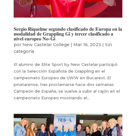
𝐒𝐞𝐫𝐠𝐢𝐨 𝐑𝐢𝐪𝐮𝐞𝐥𝐦𝐞 𝐬𝐞𝐠𝐮𝐧𝐝𝐨 𝐜𝐥𝐚𝐬𝐢𝐟𝐢𝐜𝐚𝐝𝐨 𝐝𝐞 𝐄𝐮𝐫𝐨𝐩𝐚 𝐞𝐧 𝐥𝐚
𝐦𝐨𝐝𝐚𝐥𝐢𝐝𝐚𝐝 𝐝𝐞 𝐆𝐫𝐚𝐩𝐩𝐥𝐢𝐧𝐠 𝐆𝐢 𝐲 𝐭𝐞𝐫𝐜𝐞𝐫 𝐜𝐥𝐚𝐬𝐢𝐟𝐢𝐜𝐚𝐝𝐨 𝐚
𝐧𝐢𝐯𝐞𝐥 𝐞𝐮𝐫𝐨𝐩𝐞𝐨 𝐍𝐨-𝐆𝐢
por
New Castelar College
|
Mar 16, 2023
|
Sin
categoría
El alumno de Elite Sport by New Castelar participó
con la Selección Española de Grappling en el
campeonato Europeo de UWW en Bucarest. El
pinatarense, tras proclamarse hace dos semanas
Campeón de España, se vuelve a subir al cajón en el
campeonato Europeo mostrando el...