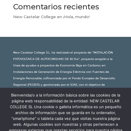
Comentarios recientes
New Castelar College
en
¡Hola, mundo!
New Castelar College S.L. ha realizado el proyecto de “INSTALACIÓN
FOTOVOLTAICA DE AUTOCONSUMO DE 60 Kw”, proyecto acogido a la
línea de ayudas a proyectos de Economía Baja en Carbono, en
Instalaciones de Generación de Energía Eléctrica con Fuentes de
Energía Renovable, cofinanciada por el Fondo Europeo de Desarrollo
Regional (FEDER) y gestionada por el IDAE, con el objetivo de
conseguir una economía más limpia y sostenible, con una
Bienvenida/o a la información básica sobre las cookies de la
subvención de 30.245,63€. Con una potencia instalada de 60kW, la
página web responsabilidad de la entidad: NEW CASTELAR
comunidad educativa de New Castelar ahorra al planeta 34,79
COLLEGE SL Una cookie o galleta informática es un pequeño
toneladas de CO2 al año, lo que equivale a recorrer 116.677 km en coche
archivo de información que se guarda en tu ordenador,
o plantar 116 árboles al año.
“smartphone” o tableta cada vez que visitas nuestra página
web. Algunas cookies son nuestras y otras pertenecen a
empresas externas que prestan servicios para nuestra página