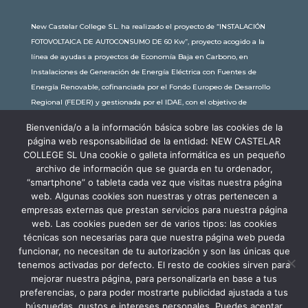
New Castelar College S.L. ha realizado el proyecto de “INSTALACIÓN
FOTOVOLTAICA DE AUTOCONSUMO DE 60 Kw”, proyecto acogido a la
línea de ayudas a proyectos de Economía Baja en Carbono, en
Instalaciones de Generación de Energía Eléctrica con Fuentes de
Energía Renovable, cofinanciada por el Fondo Europeo de Desarrollo
Regional (FEDER) y gestionada por el IDAE, con el objetivo de
conseguir una economía más limpia y sostenible, con una
Bienvenida/o a la información básica sobre las cookies de la
subvención de 30.245,63€. Con una potencia instalada de 60kW, la
página web responsabilidad de la entidad: NEW CASTELAR
comunidad educativa de New Castelar ahorra al planeta 34,79
COLLEGE SL Una cookie o galleta informática es un pequeño
toneladas de CO2 al año, lo que equivale a recorrer 116.677 km en coche
archivo de información que se guarda en tu ordenador,
o plantar 116 árboles al año.
“smartphone” o tableta cada vez que visitas nuestra página
web. Algunas cookies son nuestras y otras pertenecen a
empresas externas que prestan servicios para nuestra página
web. Las cookies pueden ser de varios tipos: las cookies
técnicas son necesarias para que nuestra página web pueda
funcionar, no necesitan de tu autorización y son las únicas que
tenemos activadas por defecto. El resto de cookies sirven para
mejorar nuestra página, para personalizarla en base a tus
preferencias, o para poder mostrarte publicidad ajustada a tus
búsquedas, gustos e intereses personales. Puedes aceptar