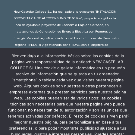
New Castelar College S.L. ha realizado el proyecto de “INSTALACIÓN
FOTOVOLTAICA DE AUTOCONSUMO DE 60 Kw”, proyecto acogido a la
línea de ayudas a proyectos de Economía Baja en Carbono, en
Instalaciones de Generación de Energía Eléctrica con Fuentes de
Energía Renovable, cofinanciada por el Fondo Europeo de Desarrollo
Regional (FEDER) y gestionada por el IDAE, con el objetivo de
conseguir una economía más limpia y sostenible, con una
Bienvenida/o a la información básica sobre las cookies de la
subvención de 30.245,63€. Con una potencia instalada de 60kW, la
página web responsabilidad de la entidad: NEW CASTELAR
comunidad educativa de New Castelar ahorra al planeta 34,79
COLLEGE SL Una cookie o galleta informática es un pequeño
toneladas de CO2 al año, lo que equivale a recorrer 116.677 km en coche
archivo de información que se guarda en tu ordenador,
o plantar 116 árboles al año.
“smartphone” o tableta cada vez que visitas nuestra página
web. Algunas cookies son nuestras y otras pertenecen a
empresas externas que prestan servicios para nuestra página
web. Las cookies pueden ser de varios tipos: las cookies
técnicas son necesarias para que nuestra página web pueda
funcionar, no necesitan de tu autorización y son las únicas que
tenemos activadas por defecto. El resto de cookies sirven para
mejorar nuestra página, para personalizarla en base a tus
preferencias, o para poder mostrarte publicidad ajustada a tus
búsquedas, gustos e intereses personales. Puedes aceptar