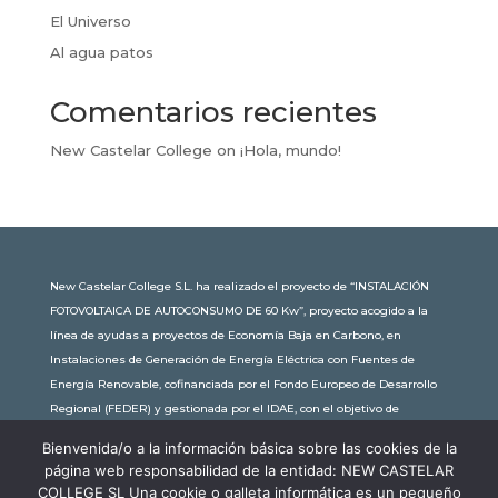
El Universo
Al agua patos
Comentarios recientes
New Castelar College
on
¡Hola, mundo!
New Castelar College S.L. ha realizado el proyecto de “INSTALACIÓN
FOTOVOLTAICA DE AUTOCONSUMO DE 60 Kw”, proyecto acogido a la
línea de ayudas a proyectos de Economía Baja en Carbono, en
Instalaciones de Generación de Energía Eléctrica con Fuentes de
Energía Renovable, cofinanciada por el Fondo Europeo de Desarrollo
Regional (FEDER) y gestionada por el IDAE, con el objetivo de
conseguir una economía más limpia y sostenible, con una
Bienvenida/o a la información básica sobre las cookies de la
subvención de 30.245,63€. Con una potencia instalada de 60kW, la
página web responsabilidad de la entidad: NEW CASTELAR
comunidad educativa de New Castelar ahorra al planeta 34,79
COLLEGE SL Una cookie o galleta informática es un pequeño