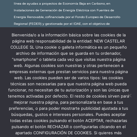
línea de ayudas a proyectos de Economía Baja en Carbono, en
Instalaciones de Generación de Energía Eléctrica con Fuentes de
Energía Renovable, cofinanciada por el Fondo Europeo de Desarrollo
Regional (FEDER) y gestionada por el IDAE, con el objetivo de
conseguir una economía más limpia y sostenible, con una
Bienvenida/o a la información básica sobre las cookies de la
subvención de 30.245,63€. Con una potencia instalada de 60kW, la
página web responsabilidad de la entidad: NEW CASTELAR
comunidad educativa de New Castelar ahorra al planeta 34,79
COLLEGE SL Una cookie o galleta informática es un pequeño
toneladas de CO2 al año, lo que equivale a recorrer 116.677 km en coche
archivo de información que se guarda en tu ordenador,
o plantar 116 árboles al año.
“smartphone” o tableta cada vez que visitas nuestra página
web. Algunas cookies son nuestras y otras pertenecen a
empresas externas que prestan servicios para nuestra página
web. Las cookies pueden ser de varios tipos: las cookies
técnicas son necesarias para que nuestra página web pueda
funcionar, no necesitan de tu autorización y son las únicas que
tenemos activadas por defecto. El resto de cookies sirven para
mejorar nuestra página, para personalizarla en base a tus
preferencias, o para poder mostrarte publicidad ajustada a tus
búsquedas, gustos e intereses personales. Puedes aceptar
todas estas cookies pulsando el botón ACEPTAR, rechazarlas
pulsando el botón RECHAZAR o configurarlas clicando en el
apartado CONFIGURACIÓN DE COOKIES. Si quieres más