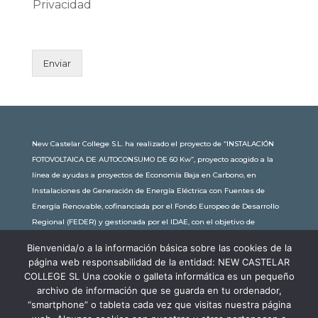
Privacidad
Enviar
New Castelar College S.L. ha realizado el proyecto de “INSTALACIÓN
FOTOVOLTAICA DE AUTOCONSUMO DE 60 Kw”, proyecto acogido a la
línea de ayudas a proyectos de Economía Baja en Carbono, en
Instalaciones de Generación de Energía Eléctrica con Fuentes de
Energía Renovable, cofinanciada por el Fondo Europeo de Desarrollo
Regional (FEDER) y gestionada por el IDAE, con el objetivo de
conseguir una economía más limpia y sostenible, con una
Bienvenida/o a la información básica sobre las cookies de la
subvención de 30.245,63€. Con una potencia instalada de 60kW, la
página web responsabilidad de la entidad: NEW CASTELAR
comunidad educativa de New Castelar ahorra al planeta 34,79
COLLEGE SL Una cookie o galleta informática es un pequeño
toneladas de CO2 al año, lo que equivale a recorrer 116.677 km en coche
archivo de información que se guarda en tu ordenador,
o plantar 116 árboles al año.
“smartphone” o tableta cada vez que visitas nuestra página