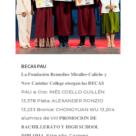
BECAS PAU
𝐋𝐚 𝐅𝐮𝐧𝐝𝐚𝐜𝐢𝐨́𝐧 𝐑𝐞𝐦𝐞𝐝𝐢𝐨𝐬 𝐌𝐢𝐫𝐚𝐥𝐥𝐞𝐬-𝐂𝐚𝐥𝐢𝐜𝐡𝐞 𝐲
𝐍𝐞𝐰 𝐂𝐚𝐬𝐭𝐞𝐥𝐚𝐫 𝐂𝐨𝐥𝐥𝐞𝐠𝐞 𝐨𝐭𝐨𝐫𝐠𝐚𝐧 𝐥𝐚𝐬 𝐁𝐄𝐂𝐀𝐒
PAU a: Oro: INÉS COELLO GUILLÉN
13,378 Plata: ALEXANDER PONZIO
13,233 Bronce: CHONGYUAN WU 13,204
alumnos de VIII 𝐏𝐑𝐎𝐌𝐎𝐂𝐈𝐎́𝐍 𝐃𝐄
𝐁𝐀𝐂𝐇𝐈𝐋𝐋𝐄𝐑𝐀𝐓𝐎 𝐘 𝐇𝐈𝐆𝐇 𝐒𝐂𝐇𝐎𝐎𝐋
𝐃𝐈𝐏𝐋𝐎𝐌𝐀. Este año, Carmen...