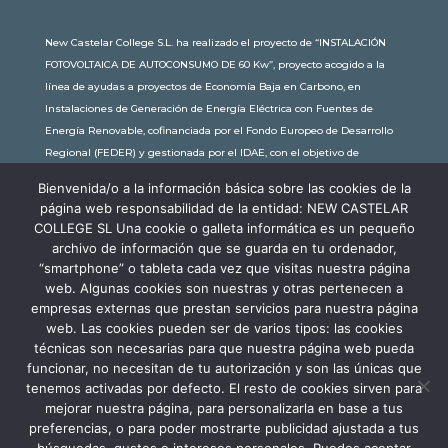
New Castelar College S.L. ha realizado el proyecto de “INSTALACIÓN
FOTOVOLTAICA DE AUTOCONSUMO DE 60 Kw”, proyecto acogido a la
línea de ayudas a proyectos de Economía Baja en Carbono, en
Instalaciones de Generación de Energía Eléctrica con Fuentes de
Energía Renovable, cofinanciada por el Fondo Europeo de Desarrollo
Regional (FEDER) y gestionada por el IDAE, con el objetivo de
conseguir una economía más limpia y sostenible, con una
Bienvenida/o a la información básica sobre las cookies de la
subvención de 30.245,63€. Con una potencia instalada de 60kW, la
página web responsabilidad de la entidad: NEW CASTELAR
comunidad educativa de New Castelar ahorra al planeta 34,79
COLLEGE SL Una cookie o galleta informática es un pequeño
toneladas de CO2 al año, lo que equivale a recorrer 116.677 km en coche
archivo de información que se guarda en tu ordenador,
o plantar 116 árboles al año.
“smartphone” o tableta cada vez que visitas nuestra página
web. Algunas cookies son nuestras y otras pertenecen a
empresas externas que prestan servicios para nuestra página
web. Las cookies pueden ser de varios tipos: las cookies
técnicas son necesarias para que nuestra página web pueda
funcionar, no necesitan de tu autorización y son las únicas que
tenemos activadas por defecto. El resto de cookies sirven para
mejorar nuestra página, para personalizarla en base a tus
preferencias, o para poder mostrarte publicidad ajustada a tus