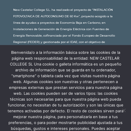
New Castelar College S.L. ha realizado el proyecto de “INSTALACIÓN
FOTOVOLTAICA DE AUTOCONSUMO DE 60 Kw”, proyecto acogido a la
línea de ayudas a proyectos de Economía Baja en Carbono, en
Instalaciones de Generación de Energía Eléctrica con Fuentes de
Energía Renovable, cofinanciada por el Fondo Europeo de Desarrollo
Regional (FEDER) y gestionada por el IDAE, con el objetivo de
conseguir una economía más limpia y sostenible, con una
Bienvenida/o a la información básica sobre las cookies de la
subvención de 30.245,63€. Con una potencia instalada de 60kW, la
página web responsabilidad de la entidad: NEW CASTELAR
comunidad educativa de New Castelar ahorra al planeta 34,79
COLLEGE SL Una cookie o galleta informática es un pequeño
toneladas de CO2 al año, lo que equivale a recorrer 116.677 km en coche
archivo de información que se guarda en tu ordenador,
o plantar 116 árboles al año.
“smartphone” o tableta cada vez que visitas nuestra página
web. Algunas cookies son nuestras y otras pertenecen a
empresas externas que prestan servicios para nuestra página
web. Las cookies pueden ser de varios tipos: las cookies
técnicas son necesarias para que nuestra página web pueda
funcionar, no necesitan de tu autorización y son las únicas que
tenemos activadas por defecto. El resto de cookies sirven para
mejorar nuestra página, para personalizarla en base a tus
preferencias, o para poder mostrarte publicidad ajustada a tus
búsquedas, gustos e intereses personales. Puedes aceptar