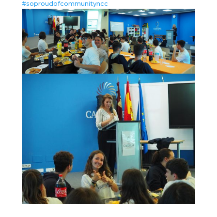
#soproudofcommunityncc