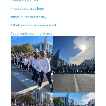
#XAniversarioNCC
#newcastelarcollege
#thefuturestartstoday
#thebestinternationalschool
#soproudofcommunityncc