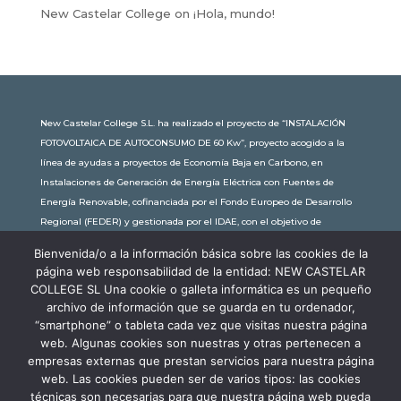
New Castelar College
on
¡Hola, mundo!
New Castelar College S.L. ha realizado el proyecto de “INSTALACIÓN
FOTOVOLTAICA DE AUTOCONSUMO DE 60 Kw”, proyecto acogido a la
línea de ayudas a proyectos de Economía Baja en Carbono, en
Instalaciones de Generación de Energía Eléctrica con Fuentes de
Energía Renovable, cofinanciada por el Fondo Europeo de Desarrollo
Regional (FEDER) y gestionada por el IDAE, con el objetivo de
conseguir una economía más limpia y sostenible, con una
Bienvenida/o a la información básica sobre las cookies de la
subvención de 30.245,63€. Con una potencia instalada de 60kW, la
página web responsabilidad de la entidad: NEW CASTELAR
comunidad educativa de New Castelar ahorra al planeta 34,79
COLLEGE SL Una cookie o galleta informática es un pequeño
toneladas de CO2 al año, lo que equivale a recorrer 116.677 km en coche
archivo de información que se guarda en tu ordenador,
o plantar 116 árboles al año.
“smartphone” o tableta cada vez que visitas nuestra página
web. Algunas cookies son nuestras y otras pertenecen a
empresas externas que prestan servicios para nuestra página
web. Las cookies pueden ser de varios tipos: las cookies
técnicas son necesarias para que nuestra página web pueda