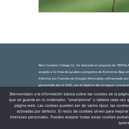
New Castelar College S.L. ha realizado el proyecto de “IN
acogido a la línea de ayudas a proyectos de Economía Baja e
Eléctrica con Fuentes de Energía Renovable, cofinanciada po
gestionada por el IDAE, con el objetivo de conseguir una ec
30.245,63€. Con una potencia instalada de 60kW, la comunidad
Bienvenida/o a la información básica sobre las cookies de la pá
toneladas de CO2 al año, lo que equivale a recorrer 116.677 km 
que se guarda en tu ordenador, “smartphone” o tableta cada vez q
página web. Las cookies pueden ser de varios tipos: las cooki
activadas por defecto. El resto de cookies sirven para mejora
intereses personales. Puedes aceptar todas estas cookies puls
quier
Aviso Legal
Política de Privacidad
P