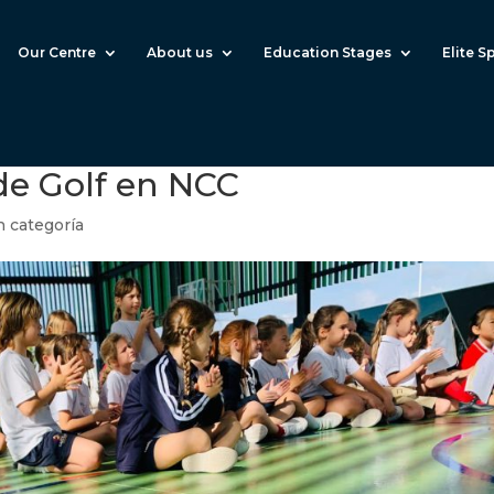
Our Centre
About us
Education Stages
Elite S
de Golf en NCC
n categoría