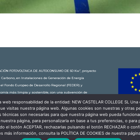
STALACIÓN FOTOVOLTAICA DE AUTOCONSUMO DE 60 Kw”, proyecto
n Carbono, en Instalaciones de Generación de Energía
r el Fondo Europeo de Desarrollo Regional (FEDER) y
onomía más limpia y sostenible, con una subvención de
 educativa de New Castelar ahorra al planeta 34,79
gina web responsabilidad de la entidad: NEW CASTELAR COLLEGE SL Una c
en coche o plantar 116 árboles al año.
ue visitas nuestra página web. Algunas cookies son nuestras y otras 
es técnicas son necesarias para que nuestra página web pueda funcionar
r nuestra página, para personalizarla en base a tus preferencias, o para
ando el botón ACEPTAR, rechazarlas pulsando el botón RECHAZAR o conf
es más información, consulta la POLÍTICA DE COOKIES de nuestra págin
olítica de Cookies
Canal Denuncia