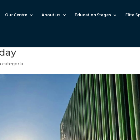
Our Centre
About us
Education Stages
Elite S
oday
n categoría