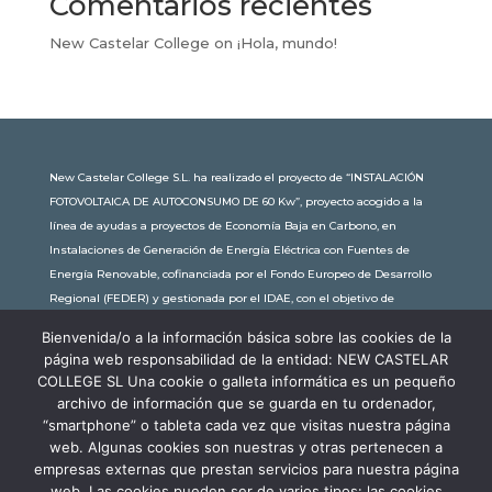
Comentarios recientes
New Castelar College
on
¡Hola, mundo!
New Castelar College S.L. ha realizado el proyecto de “INSTALACIÓN
FOTOVOLTAICA DE AUTOCONSUMO DE 60 Kw”, proyecto acogido a la
línea de ayudas a proyectos de Economía Baja en Carbono, en
Instalaciones de Generación de Energía Eléctrica con Fuentes de
Energía Renovable, cofinanciada por el Fondo Europeo de Desarrollo
Regional (FEDER) y gestionada por el IDAE, con el objetivo de
conseguir una economía más limpia y sostenible, con una
Bienvenida/o a la información básica sobre las cookies de la
subvención de 30.245,63€. Con una potencia instalada de 60kW, la
página web responsabilidad de la entidad: NEW CASTELAR
comunidad educativa de New Castelar ahorra al planeta 34,79
COLLEGE SL Una cookie o galleta informática es un pequeño
toneladas de CO2 al año, lo que equivale a recorrer 116.677 km en coche
archivo de información que se guarda en tu ordenador,
o plantar 116 árboles al año.
“smartphone” o tableta cada vez que visitas nuestra página
web. Algunas cookies son nuestras y otras pertenecen a
empresas externas que prestan servicios para nuestra página
web. Las cookies pueden ser de varios tipos: las cookies