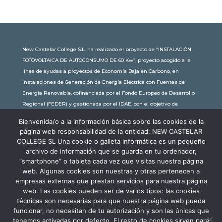
New Castelar College S.L. ha realizado el proyecto de “INSTALACIÓN
FOTOVOLTAICA DE AUTOCONSUMO DE 60 Kw”, proyecto acogido a la
línea de ayudas a proyectos de Economía Baja en Carbono, en
Instalaciones de Generación de Energía Eléctrica con Fuentes de
Energía Renovable, cofinanciada por el Fondo Europeo de Desarrollo
Regional (FEDER) y gestionada por el IDAE, con el objetivo de
conseguir una economía más limpia y sostenible, con una
Bienvenida/o a la información básica sobre las cookies de la
subvención de 30.245,63€. Con una potencia instalada de 60kW, la
página web responsabilidad de la entidad: NEW CASTELAR
comunidad educativa de New Castelar ahorra al planeta 34,79
COLLEGE SL Una cookie o galleta informática es un pequeño
toneladas de CO2 al año, lo que equivale a recorrer 116.677 km en coche
archivo de información que se guarda en tu ordenador,
o plantar 116 árboles al año.
“smartphone” o tableta cada vez que visitas nuestra página
web. Algunas cookies son nuestras y otras pertenecen a
empresas externas que prestan servicios para nuestra página
web. Las cookies pueden ser de varios tipos: las cookies
técnicas son necesarias para que nuestra página web pueda
funcionar, no necesitan de tu autorización y son las únicas que
tenemos activadas por defecto. El resto de cookies sirven para